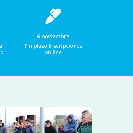

6 noviembre
a
Fin plazo inscripciones
as
on line